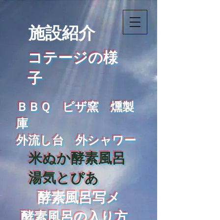
​施設紹介
コテージの様
子
ＢＢＱ ピザ窯 燻製
庫
外流し台
外シャワー
米ぬか酵素風呂
湯気とぴあ
酵素風呂写メ
酵素風呂の入り方