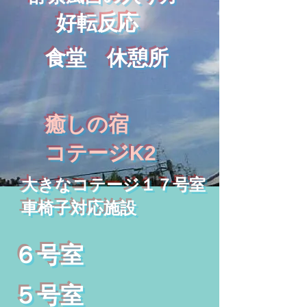
好転反応
食堂 休憩所
癒しの宿
コテージK2
大きなコテージ１７号室
車椅子対応施設
６号室
５号室